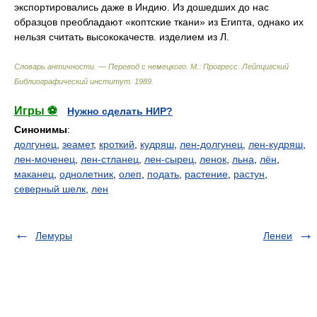
экспортировались даже в Индию. Из дошедших до нас
образцов преобладают «коптские ткани» из Египта, однако их
нельзя считать высококачеств. изделием из Л.
Словарь античности. — Перевод с немецкого. М.: Прогресс
.
Лейпцигский
Библиографический институт
.
1989
.
Игры ⚽
Нужно сделать НИР?
Синонимы
:
долгунец
,
зеамет
,
кроткий
,
кудряш
,
лен-долгунец
,
лен-кудряш
,
лен-моченец
,
лен-стланец
,
лен-сырец
,
ленок
,
льна
,
лён
,
маканец
,
однолетник
,
олеп
,
подать
,
растение
,
растун
,
северный шелк
,
лен
Лемуры
Ленеи