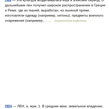
Лен
— эта культура возделывалась еще в эгейский период. В
дальнейшем лен получил широкое распространение в Греции
и Риме, где из тканей, выработан, из льняной пряжи,
изготовляли одежду (например, хитоны), предметы военного
снаряжения (например,… …
Энциклопедия мифологии
ЛЕН
— ЛЕН, а, муж. 1. В средние века: земельное владение,