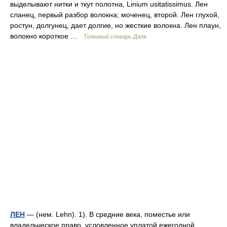
выделывают нитки и ткут полотна, Linium usitatissimus. Лен
сланец, первый разбор волокна; моченец, второй. Лен глухой,
ростун, долгунец, дает долгие, но жесткие волокна. Лен плаун,
волокно короткое …
Толковый словарь Даля
ЛЕН
— (нем. Lehn). 1). В средние века, поместье или
владельческое право, условленное уплатой ежегодной