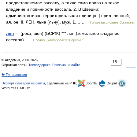
предоставляемое вассалу, а также само право на такое
владение и повинности вассала. 2. В Швеции:
административно территориальная единица. | прил. ленный,
ая, ое. II. ЛЁН, льна (льну), муж. 1.… …
Толковый словарь Ожегова
лен
— (река, шея) (БСРЖ) *** лен (земельное владение
вассала) …
Словарь употребления буквы Ё
© Академик, 2000-2026
18+
Обратная связь:
Техподдержка
,
Реклама на сайте
👣 Путешествия
Экспорт словарей на сайты
, сделанные на PHP,
Joomla,
Drupal,
WordPress, MODx.