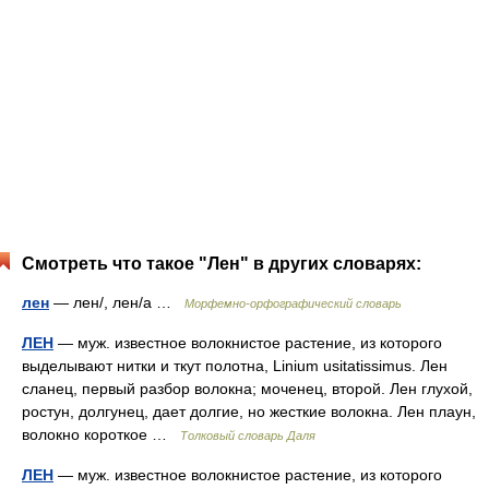
Смотреть что такое "Лен" в других словарях:
лен
— лен/, лен/а …
Морфемно-орфографический словарь
ЛЕН
— муж. известное волокнистое растение, из которого
выделывают нитки и ткут полотна, Linium usitatissimus. Лен
сланец, первый разбор волокна; моченец, второй. Лен глухой,
ростун, долгунец, дает долгие, но жесткие волокна. Лен плаун,
волокно короткое …
Толковый словарь Даля
ЛЕН
— муж. известное волокнистое растение, из которого